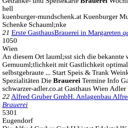
Getränke- und Speisekarte
Brauerei
Wochin
hell
kuenburger-mundschenk.at Kuenburger M
Schenke Schauml;nke
21
Erste GasthausBrauerei in Margareten
g
1050
Wien
An diesem Ort lauml;sst sich die bekannte 
Gemuuml;tlichkeit mit Gastlichkeit optima
selbstgebraute ... Start Speis & Trank Wein
Spezialitäten Die
Brauerei
Termine Info Ga
schwarzer-adler.co.at Gasthaus Wien Adle
22
Alfred Gruber GmbH. Anlagenbau Alfr
Brauerei
5301
Eugendorf