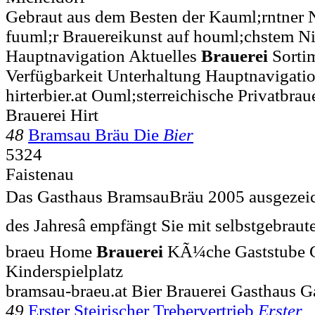
Gebraut aus dem Besten der Kauml;rntner Na
fuuml;r Brauereikunst auf houml;chstem Ni
Hauptnavigation Aktuelles
Brauerei
Sorti
Verfügbarkeit Unterhaltung Hauptnavigati
hirterbier.at Ouml;sterreichische Privatbrau
Brauerei Hirt
48
Bramsau Bräu Die
Bier
5324
Faistenau
Das Gasthaus BramsauBräu 2005 ausgezeich
des Jahresâ empfängt Sie mit selbstgebraut
braeu Home
Brauerei
KÃ¼che Gaststube G
Kinderspielplatz
bramsau-braeu.at Bier Brauerei Gasthaus G
49
Erster Steirischer Trebervertrieb
Erster