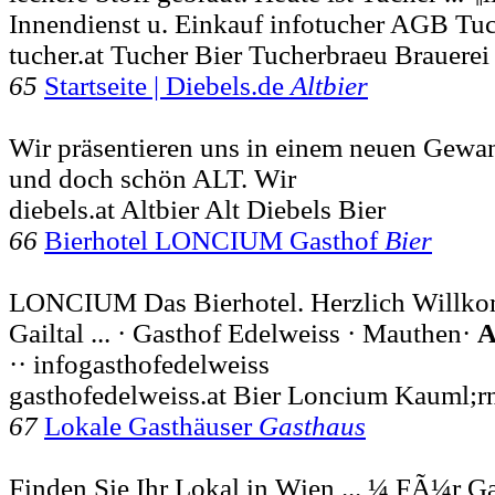
Innendienst u. Einkauf infotucher AGB Tu
tucher.at Tucher Bier Tucherbraeu Brauerei
65
Startseite | Diebels.de
Altbier
Wir präsentieren uns in einem neuen Gewa
und doch schön ALT. Wir
diebels.at Altbier Alt Diebels Bier
66
Bierhotel LONCIUM Gasthof
Bier
LONCIUM Das Bierhotel. Herzlich Willko
Gailtal ... · Gasthof Edelweiss · Mauthen·
·· infogasthofedelweiss
gasthofedelweiss.at Bier Loncium Kauml;rn
67
Lokale Gasthäuser
Gasthaus
Finden Sie Ihr Lokal in Wien ... ¼ FÃ¼r 