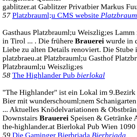
gablitzer.at Gablitzer Privatbier Markus Fu
57
Platzbrauml;u CMS website
Platzbraum
Gasthaus Platzbrauml;u Weiszlig;es Lamm 
in Tirol ... . Die frühere
Brauerei
wurde in d
Liebe zu alten Details renoviert. Die Stube 
platzbraeu.at Platzbrauml;u Gasthof Platzb
Platzbrauml;u Weiszlig;es
58
The Highlander Pub
bierlokal
"The Highlander" ist ein Lokal im 9.Bezirk
Bier mit wunderschouml;nem Schanigarten
... Aktuelles Knödelvariationen & Obstbrä
Downstairs
Brauerei
Speisen & Getränke A
the-highlander.at Bierlokal Pub Wien 1090
59
Die Gaminger Bierbriada
Bierbriada