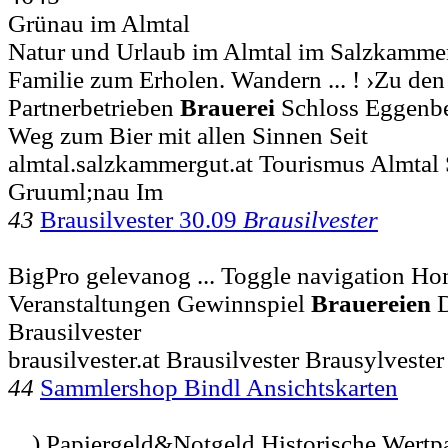
Grünau im Almtal
Natur und Urlaub im Almtal im Salzkammer
Familie zum Erholen. Wandern ... ! ›Zu de
Partnerbetrieben
Brauerei
Schloss Eggenber
Weg zum Bier mit allen Sinnen Seit
almtal.salzkammergut.at Tourismus Almtal
Gruuml;nau Im
43
Brausilvester 30.09
Brausilvester
BigPro gelevanog ... Toggle navigation Ho
Veranstaltungen Gewinnspiel
Brauereien
D
Brausilvester
brausilvester.at Brausilvester Brausylvester
44
Sammlershop Bindl Ansichtskarten
... ) Papiergeld&Notgeld Historische Wertp