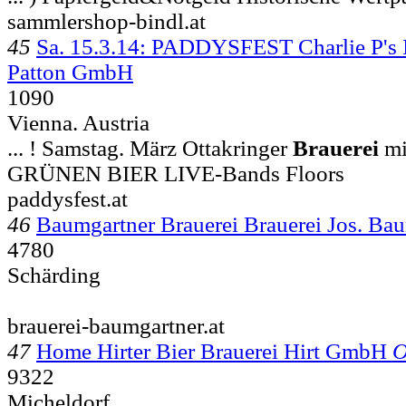
sammlershop-bindl.at
45
Sa. 15.3.14: PADDYSFEST Charlie P's I
Patton GmbH
1090
Vienna. Austria
... ! Samstag. März Ottakringer
Brauerei
mi
GRÜNEN BIER LIVE-Bands Floors
paddysfest.at
46
Baumgartner Brauerei Brauerei Jos. B
4780
Schärding
brauerei-baumgartner.at
47
Home Hirter Bier Brauerei Hirt GmbH
O
9322
Micheldorf