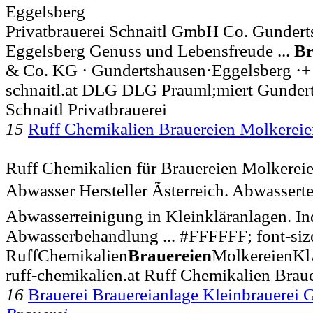
Eggelsberg
Privatbrauerei Schnaitl GmbH Co. Gundert
Eggelsberg Genuss und Lebensfreude ...
Br
& Co. KG · Gundertshausen·Eggelsberg ·+ 
schnaitl.at DLG DLG Prauml;miert Gunder
Schnaitl Privatbrauerei
15
Ruff Chemikalien Brauereien Molkerei
Ruff Chemikalien für Brauereien Molkerei
Abwasser Hersteller Ãsterreich. Abwassert
Abwasserreinigung in Kleinkläranlagen. In
Abwasserbehandlung ... #FFFFFF; font-size 
RuffChemikalien
Brauereien
MolkereienKl
ruff-chemikalien.at Ruff Chemikalien Brau
16
Brauerei Brauereianlage Kleinbrauerei 