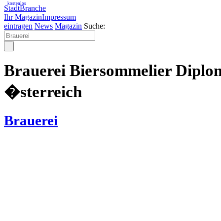
kostenlos
StadtBranche
Ihr Magazin
Impressum
eintragen
News
Magazin
Suche:
Brauerei Biersommelier Diplo
�sterreich
Brauerei