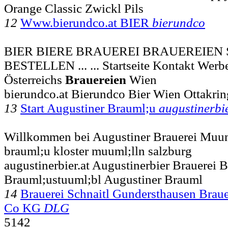
Orange Classic Zwickl Pils
12
Www.bierundco.at BIER
bierundco
BIER BIERE BRAUEREI BRAUEREIEN
BESTELLEN ... ... Startseite Kontakt We
Österreichs
Brauereien
Wien
bierundco.at Bierundco Bier Wien Ottakrin
13
Start Augustiner Brauml;u
augustinerbi
Willkommen bei Augustiner Brauerei Muuml
brauml;u kloster muuml;lln salzburg
augustinerbier.at Augustinerbier Brauerei B
Brauml;ustuuml;bl Augustiner Brauml
14
Brauerei Schnaitl Gundersthausen Brau
Co KG
DLG
5142