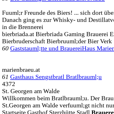
Fuuml;r Freunde des Biers! ... sich dort üb
Danach ging es zur Whisky- und Destillat
in die Brennerei
bierbriada.at Bierbriada Gaming Brauerei 
Bierbruderschaft Bierbruuml;der Bier Verk
60
Gaststauml;tte und BrauereiHaus Marie
marienbraeu.at
61
Gasthaus Sengstbratl Bratlbrauml;u
4372
St. Georgen am Walde
Willkommen beim Bratlbrauml;u. Der Braug
St.Georgen am Walde verfuuml;gt nicht nur 
Startseite Gasthof Sterzhütte Stadl
Brauere