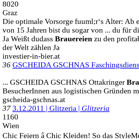
8020
Graz
Die optimale Vorsorge fuuml;r‘s Alter: Ab 
von 15 Jahren bist du sogar von ... du für 
Ja Weißt dudass
Brauereien
zu den profit
der Welt zählen Ja
investier-in-bier.at
36
GSCHEIDA GSCHNAS Faschingsdiens
... GSCHEIDA GSCHNAS Ottakringer
Bra
BesucherInnen aus logistischen Gründe
gscheida-gschnas.at
37
3.12.2011 | Glitzeria |
Glitzeria
1160
Wien
Chic Feiern â Chic Kleiden! So das StyleMot