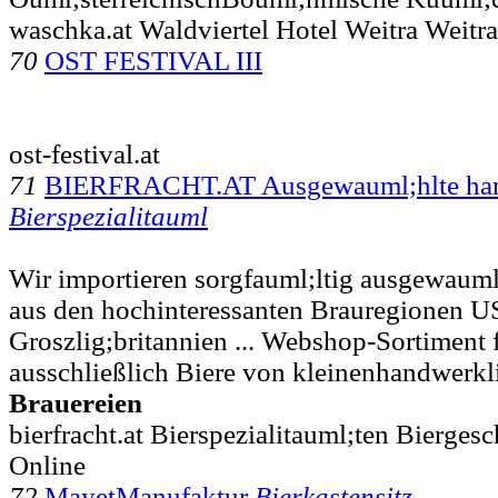
waschka.at Waldviertel Hotel Weitra Weitra
70
OST FESTIVAL III
ost-festival.at
71
BIERFRACHT.AT Ausgewauml;hlte han
Bierspezialitauml
Wir importieren sorgfauml;ltig ausgewauml
aus den hochinteressanten Brauregionen US
Groszlig;britannien ... Webshop-Sortiment 
ausschließlich Biere von kleinenhandwerkl
Brauereien
bierfracht.at Bierspezialitauml;ten Bierg
Online
72
MayetManufaktur
Bierkastensitz