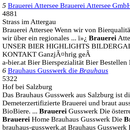
5
Brauerei Attersee Brauerei Attersee Gmb
4881
Strass im Attergau
Brauerei Attersee Wenn wir von Bierqualit
wir über ein regionales ... ï»¿
Brauerei
Atte
UNSER BIER HIGHLIGHTS BILDERGA
KONTAKT GanzjÃ¤hrig geÃ
a-bier.at Bier Bierspezialität Bier Bestellen
6
Brauhaus Gusswerk die
Brauhaus
5322
Hof bei Salzburg
Das Brauhaus Gusswerk aus Salzburg ist di
Demeterzertifizierte Brauerei und braut auss
BioBiere. ...
Brauerei
Gusswerk Die österre
Brauerei
Home Brauhaus Gusswerk Die
B
brauhaus-gusswerk.at Brauhaus Gusswerk 