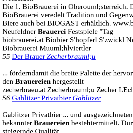
Die 1. BioBrauerei in Oberouml;sterreich. 
BioBrauerei veredelt Tradition und Gegenwar
Biere auch bei BIOGAST erhältlich. www.bi
Neufeldner
Brauerei
Festspiele "Tag
biobrauerei.at Biobier S'hopferl S'zwickl N
Biobrauerei Muuml;hlviertler
55
Der Brauer
Zecherbrauml;u
... förderndamit die breite Palette der herv
den
Brauereien
hergestellt
zecherbraeu.at Zecherbrauml;u Zecher LEch
56
Gablitzer Privatbier
Gablitzer
Gablitzer Privatbier ... und ausgezeichnete
bekannter
Brauereien
bestehtermittelt. Du
steigernde Qualität