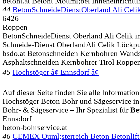
betont.at Betont Mouml;bel Inneneinricht
44
BetonSchneideDienstOberland Ali Celi
6426
Roppen
BetonSchneideDienst Oberland Ali Celik i
Schneide-Dienst OberlandAli Celik Löck
bsdo.at Betonschneiden Kernbohren Wand
Asphaltschneiden Kernbohrer Tirol Roppe
45
Hochstöger â¢ Ennsdorf â¢
Auf dieser Seite finden Sie alle Informat
Hochstöger Beton Bohr und Sägeservice in
Bohr- & Sägeservice – Ihr Spezialist für
Be
Ennsdorf
beton-bohrservice.at
46
CEMEX Ouml;sterreich Beton Betonlif