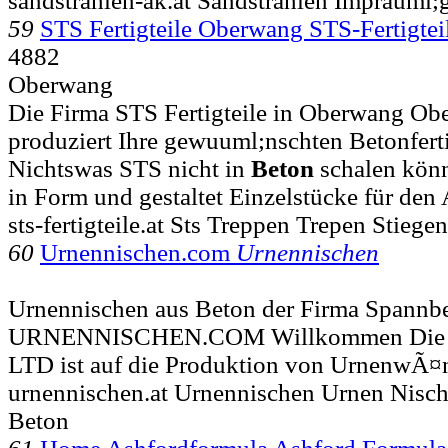
sandstrahlen-ak.at Sandstrahlen Imprauml;
59
STS Fertigteile Oberwang STS-Fertigt
4882
Oberwang
Die Firma STS Fertigteile in Oberwang Obe
produziert Ihre gewuuml;nschten Betonfertig
Nichtswas STS nicht in
Beton
schalen könn
in Form und gestaltet Einzelstücke für den
sts-fertigteile.at Sts Treppen Trepen Stiegen
60
Urnennischen.com
Urnennischen
Urnennischen aus Beton der Firma Spannbe
URNENNISCHEN.COM Willkommen Die
LTD ist auf die Produktion von UrnenwÃ¤
urnennischen.at Urnennischen Urnen Nisc
Beton