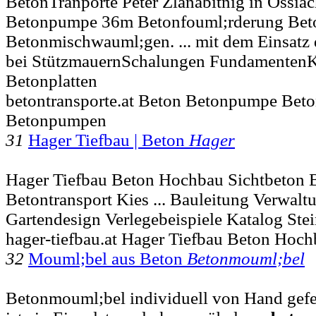
BetonTranporte Peter Zlanabitnig in Ossiac
Betonpumpe 36m Betonfouml;rderung Beto
Betonmischwauml;gen. ... mit dem Einsatz
bei StützmauernSchalungen FundamentenK
Betonplatten
betontransporte.at Beton Betonpumpe Be
Betonpumpen
31
Hager Tiefbau | Beton
Hager
Hager Tiefbau Beton Hochbau Sichtbeton 
Betontransport Kies ... Bauleitung Verwalt
Gartendesign Verlegebeispiele Katalog St
hager-tiefbau.at Hager Tiefbau Beton Hoch
32
Mouml;bel aus Beton
Betonmouml;bel
Betonmouml;bel individuell von Hand gefe