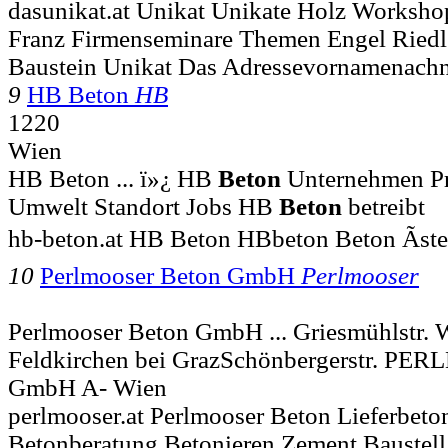
dasunikat.at Unikat Unikate Holz Worksh
Franz Firmenseminare Themen Engel Riedl 
Baustein Unikat Das Adressevornamenach
9
HB Beton
HB
1220
Wien
HB Beton ... ï»¿ HB
Beton
Unternehmen Pr
Umwelt Standort Jobs HB
Beton
betreibt
hb-beton.at HB Beton HBbeton Beton Ãste
10
Perlmooser Beton GmbH
Perlmooser
Perlmooser Beton GmbH ... Griesmühlstr. 
Feldkirchen bei GrazSchönbergerstr. P
GmbH A- Wien
perlmooser.at Perlmooser Beton Lieferbet
Betonberatung Betonieren Zement Baustell