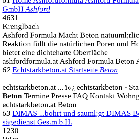
61
Home Ashfordformula Ashford Formula 
GmbH
Ashford
4631
Krenglbach
Ashford Formula Macht Beton natuuml;rlich 
Reaktion füllt die natürlichen Poren und 
bietet eine dichteharte Oberfläche
ashfordformula.at Ashford Formula Beton
62
Echtstarkbeton.at Startseite
Beton
echtstarkbeton.at ... ï»¿ echtstarkbeton - Sta
Beton
Termine Presse FAQ Kontakt Wohng
echtstarkbeton.at Beton
63
DIMAS ...bohrt und sauml;gt DIMAS Be
sägedienst Ges.m.b.H.
1230