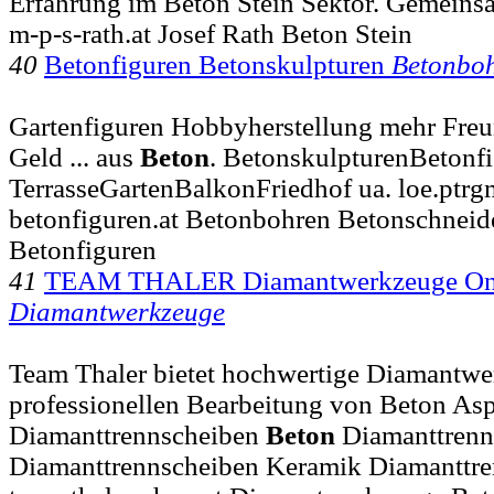
Erfahrung im Beton Stein Sektor. Gemeins
m-p-s-rath.at Josef Rath Beton Stein
40
Betonfiguren Betonskulpturen
Betonbo
Gartenfiguren Hobbyherstellung mehr Freu
Geld ... aus
Beton
. BetonskulpturenBetonfi
TerrasseGartenBalkonFriedhof ua. loe.ptrg
betonfiguren.at Betonbohren Betonschnei
Betonfiguren
41
TEAM THALER Diamantwerkzeuge On
Diamantwerkzeuge
Team Thaler bietet hochwertige Diamantwe
professionellen Bearbeitung von Beton Asph
Diamanttrennscheiben
Beton
Diamanttrenn
Diamanttrennscheiben Keramik Diamanttre