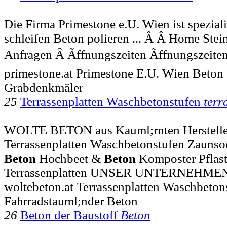
Die Firma Primestone e.U. Wien ist speziali
schleifen Beton polieren ... Â Â Home Ste
Anfragen Â Ãffnungszeiten Ãffnungszeiten
primestone.at Primestone E.U. Wien Beton 
Grabdenkmäler
25
Terrassenplatten Waschbetonstufen
terr
WOLTE BETON aus Kauml;rnten Hersteller
Terrassenplatten Waschbetonstufen Zaunsoc
Beton
Hochbeet &
Beton
Komposter Pflaste
Terrassenplatten UNSER UNTERNEHME
woltebeton.at Terrassenplatten Waschbeton
Fahrradstauml;nder Beton
26
Beton der Baustoff
Beton