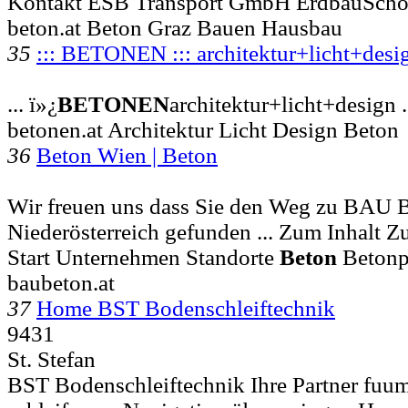
Kontakt ESB Transport GmbH ErdbauScho
beton.at Beton Graz Bauen Hausbau
35
::: BETONEN ::: architektur+licht+des
... ï»¿
BETONEN
architektur+licht+design .
betonen.at Architektur Licht Design Beton
36
Beton Wien | Beton
Wir freuen uns dass Sie den Weg zu BA
Niederösterreich gefunden ... Zum Inhalt Z
Start Unternehmen Standorte
Beton
Betonp
baubeton.at
37
Home BST Bodenschleiftechnik
9431
St. Stefan
BST Bodenschleiftechnik Ihre Partner fuum