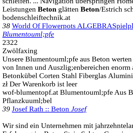
schleifen. ... Navigation überspringen H
Leistungen
Beton
glätten
Beton
/Estrich sc
bodenschleiftechnik.at
38
World Of Flowerpots ALGEBRASpielp
Blumentouml;pfe
2322
Zwölfaxing
Unsere Blumentouml;pfe aus Beton werten 
von Innen und Auszlig;enbereichen enorm au
Betonkübel Corten Stahl Fiberglas Alumin
zł Der Warenkorb ist leer
wof-blumentopf.at Blumentouml;pfe Aus B
Pflanzkuuml;bel
39
Josef Rath :: Beton
Josef
Wir sind ein Unternehmen mit jahrzehntelan