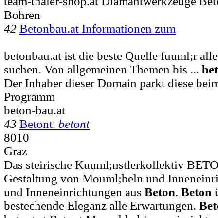
team-thaler-shop.at Diamantwerkzeuge Be
Bohren
42
Betonbau.at Informationen zum
betonbau.at ist die beste Quelle fuuml;r all
suchen. Von allgemeinen Themen bis ...
be
Der Inhaber dieser Domain parkt diese be
Programm
beton-bau.at
43
Betont.
betont
8010
Graz
Das steirische Kuuml;nstlerkollektiv BET
Gestaltung von Mouml;beln und Inneneinric
und Inneneinrichtungen aus
Beton
.
Beton
ü
bestechende Eleganz alle Erwartungen.
Bet