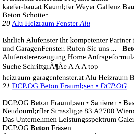
kaefer-bau.at Kauml;fer Weyer Gaflenz Bau
Beton Schotter
20
Alu Heizraum Fenster
Alu
Ehrlich Alufenster Ihr kompetenter Partne
und GaragenFenster. Rufen Sie uns ... -
Bet
Alufenstererzeugung Home Anfrageformula
Suche SchriftgrÃ¶Ãe A A A top
heizraum-garagenfenster.at Alu Heizraum 
21
DCP.OG Beton Frauml;sen •
DCP.OG
DCP.OG Beton Frauml;sen • Sanieren • Bes
Neudouml;rfler Straszlig;e 83 A2700 Wiene
Das Unternehmen Leistungsspektrum Galer
DCP.OG
Beton
Fräsen