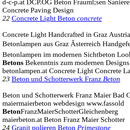
d-c-p.at DCP.OG Beton Frauml;sen Saniere
Concrete Paving Design
22
Concrete Light Beton
concrete
Concrete Light Handcrafted in Graz Austria
Betonlampen aus Graz Ãsterreich Handgefert
Betonlampen im modernen Sichtbeton Loo
Betons
Bekenntnis zum modernen Designs
betonlampen.at Concrete Light Concrete 
23
Beton und Schotterwerk Franz
Beton
Beton und Schotterwerk Franz Maier Bad Gl
maiermaierbeton webdesign www.fassold
Beton
FranzMaierSchotterGleichenberg
maierbeton.at Beton Franz Maier Schotter
24
Granit polieren Beton
Primestone