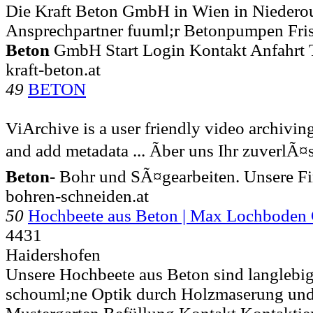
Die Kraft Beton GmbH in Wien in Niederoum
Ansprechpartner fuuml;r Betonpumpen Frisc
Beton
GmbH Start Login Kontakt Anfahrt Te
kraft-beton.at
49
BETON
ViArchive is a user friendly video archivin
and add metadata ... Ãber uns Ihr zuverlÃ¤
Beton
- Bohr und SÃ¤gearbeiten. Unsere F
bohren-schneiden.at
50
Hochbeete aus Beton | Max Lochbode
4431
Haidershofen
Unsere Hochbeete aus Beton sind langlebig
schouml;ne Optik durch Holzmaserung und 