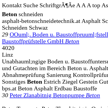
Kontakt Suche SchriftgrÃ¶Ãe A A A top As
Beton
schneiden
asphalt-betonschneidetechnik.at Asphalt 
Schneiden Schwaz
29
OOuml;. Boden u. Baustoffpruuml;fstel
Baustoffprüfstelle GmbH
Beton
4020
Linz
Unabhauml;ngige Boden u. Baustoffunter
und Gutachten im Bereich Beton u. Asphalt
Abnahmeprüfung Sanierung Kontrollprüfu
Sonstiges
Beton
Estrich Ziegel Gestein Gu
bps.at Beton Asphalt Erdbau Baustoffe
30
Peter Zlanabitnig Betonpumpe
Beton