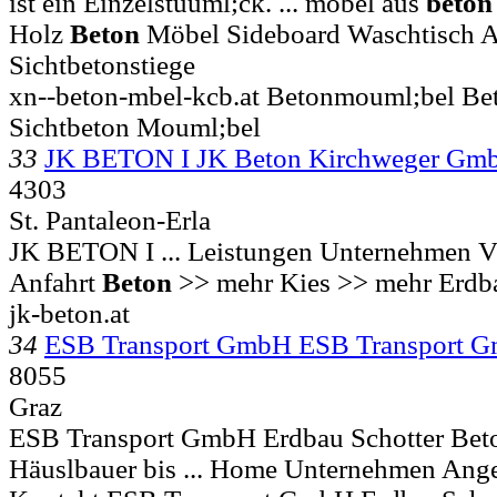
ist ein Einzelstuuml;ck. ... möbel aus
beton
Holz
Beton
Möbel Sideboard Waschtisch A
Sichtbetonstiege
xn--beton-mbel-kcb.at Betonmouml;bel B
Sichtbeton Mouml;bel
33
JK BETON I JK Beton Kirchweger Gm
4303
St. Pantaleon-Erla
JK BETON I ... Leistungen Unternehmen V
Anfahrt
Beton
>> mehr Kies >> mehr Erdb
jk-beton.at
34
ESB Transport GmbH ESB Transport 
8055
Graz
ESB Transport GmbH Erdbau Schotter Beton
Häuslbauer bis ... Home Unternehmen Ange