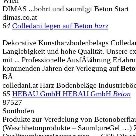
Wien
DIMAS ...bohrt und sauml;gt Beton Start
dimas.co.at
64
Colledani legen auf Beton
harz
Dekorative Kunstharzbodenbelags Colledani
Langlebigkeit und hohe Qualität. Unsere e
mit ... Professionelle AusfÃ¼hrung Erfahr
kommenden Jahren der Verlegung auf
Beto
BÃ
colledani.at Harz Bodenbeläge Industrieb
65
HEBAU GmbH HEBAU GmbH
Beton
87527
Sonthofen
Produkte zur Veredelung von Betonoberfla
(Waschbetonprodukte – Sauml;ureGel …) Zu