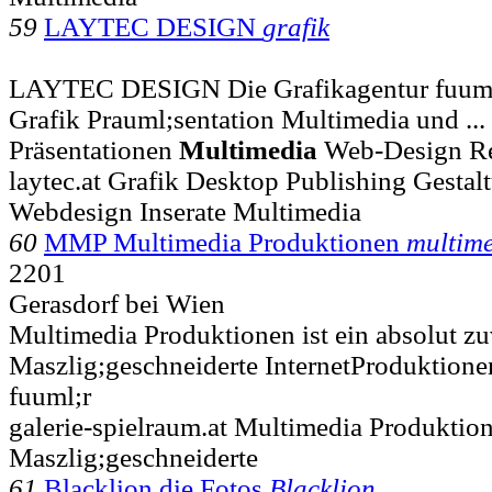
59
LAYTEC DESIGN
grafik
LAYTEC DESIGN Die Grafikagentur fuuml;
Grafik Prauml;sentation Multimedia und .
Präsentationen
Multimedia
Web-Design Re
laytec.at Grafik Desktop Publishing Gesta
Webdesign Inserate Multimedia
60
MMP Multimedia Produktionen
multim
2201
Gerasdorf bei Wien
Multimedia Produktionen ist ein absolut zu
Maszlig;geschneiderte InternetProduktione
fuuml;r
galerie-spielraum.at Multimedia Produkti
Maszlig;geschneiderte
61
Blacklion die Fotos
Blacklion