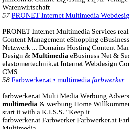
Warenwirtschaft
57
PRONET Internet Multimedia Webdesi
PRONET Internet Multimedia Services real
Content Management eShopping eBusines
Netzwerk ... Domains Hosting Content M
Design &
Multimedia
eBusiness Net & Sec
elastomertechnik.at Internet Webdesign C
CMS
58
Farbwerker.at • multimedia
farbwerker
farbwerker.at Multi Media Werbung Adversti
multimedia
& werbung Home Willkommen b
start it with a K.I.S.S. "Keep it
farbwerker.at Farbwerker Farbwerker.at Fa
Multimedia