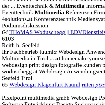
der ... Eventtechnik &
Multimedia
Informa
Eventtechnik
Multimedia
Referenzen Firm
4solutions.at Konferenztechnik Mediensys
Podiumsdiskussion
64
THoMAS Woduschegg || EDVDienstlei
6103
Reith b. Seefeld
Ihr Fachbetrieb fuuml;r Webdesign Anwen
Multimedia in Tirol ...
at
homemake yourself
webdesign print design fotografie kunden p
woduschegg.at Webdesign Anwendungsent
Seefeld Tirol
65
Webdesign Klagenfurt Kauml;rnten
pixe
Pixelpoint multimedia gmbh Webdesign P
Software Entwicklung Design Suchmaschin