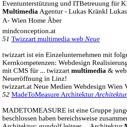
Eventunterstützung und ITBetreuung für KM
Multimedia
Agentur - Lukas Kränkl Lukas
A- Wien Home Ãber
mindconception.at
51
Twizzart multimedia web
Neue
twizzart ist ein Einzelunternehmen mit fol
Kernkompetenzen: Webdesign Realisierung 
mit CMS für ... twizzart
multimedia
& web
Neueröffnung in Linz!
twizzart.at Neue Medien Webdesign Wien 
52
MadeToMeasure Architektur
Architektu
MADETOMEASURE ist eine Gruppe junge
beschlossen haben bereichsweise zusammen
Architektur: gundolf leitner ... Architektur