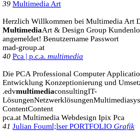
39
Multimedia Art
Herzlich Willkommen bei Multimedia Art D
Multimedia
Art & Design Group Kundenlog
angemeldet! Benutzername Passwort
mad-group.at
40
Pca | p.c.a.
multimedia
Die PCA Professional Computer Applicatio
Entwicklung Konzeptionierung und Umsetzu
.edv
multimedia
consultingIT-
LösungenNetzwerklösungenMultimediasy
ContentContent
pca.at Multimedia Webdesign Ipix Pca
41
Julian Fouml;lser PORTFOLIO
Grafik