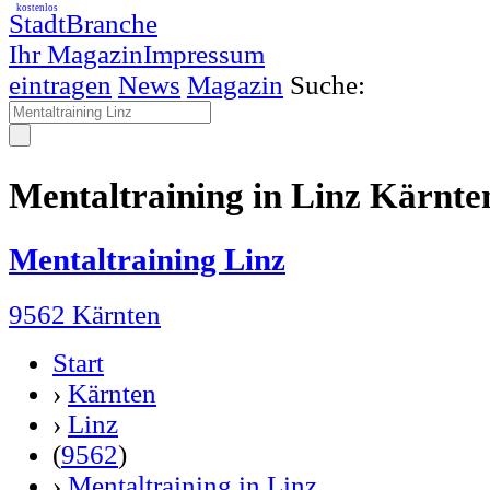
kostenlos
StadtBranche
Ihr Magazin
Impressum
eintragen
News
Magazin
Suche:
Mentaltraining in Linz Kärnte
Mentaltraining Linz
9562 Kärnten
Start
›
Kärnten
›
Linz
(
9562
)
›
Mentaltraining in Linz