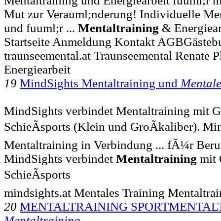
Mentaltraining und Energiearbeit fuuml;r 
Mut zur Verauml;nderung! Individuelle Me
und fuuml;r ...
Mentaltraining
& Energiear
Startseite Anmeldung Kontakt AGBGästeb
traunseemental.at Traunseemental Renate P
Energiearbeit
19
MindSights Mentaltraining und
Mentale
MindSights verbindet Mentaltraining mit 
SchieÃsports (Klein und GroÃkaliber). Mi
Mentaltraining in Verbindung ... fÃ¼r Beruf
MindSights verbindet
Mentaltraining
mit 
SchieÃsports
mindsights.at Mentales Training Mentaltrai
20
MENTALTRAINING SPORTMENTALTR
Mentaltraining