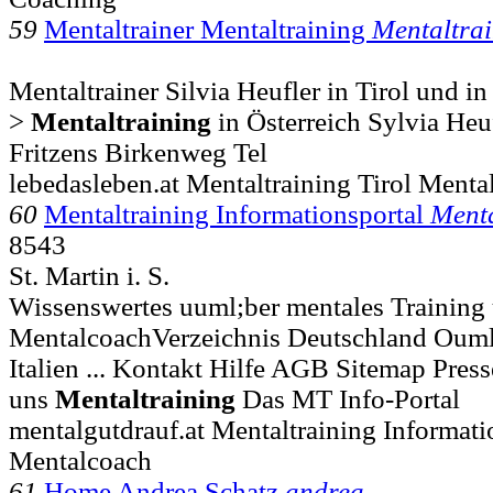
59
Mentaltrainer Mentaltraining
Mentaltra
Mentaltrainer Silvia Heufler in Tirol und in
>
Mentaltraining
in Österreich Sylvia Heu
Fritzens Birkenweg Tel
lebedasleben.at Mentaltraining Tirol Mental
60
Mentaltraining Informationsportal
Menta
8543
St. Martin i. S.
Wissenswertes uuml;ber mentales Training 
MentalcoachVerzeichnis Deutschland Ouml;
Italien ... Kontakt Hilfe AGB Sitemap Pr
uns
Mentaltraining
Das MT Info-Portal
mentalgutdrauf.at Mentaltraining Informati
Mentalcoach
61
Home Andrea Schatz
andrea