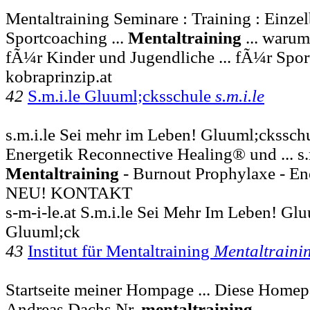
Mentaltraining Seminare : Training : Einzel
Sportcoaching ...
Mentaltraining
... warum 
fÃ¼r Kinder und Jugendliche ... fÃ¼r Spor
kobraprinzip.at
42
S.m.i.le Gluuml;cksschule
s.m.i.le
s.m.i.le Sei mehr im Leben! Gluuml;ckssc
Energetik Reconnective Healing® und ... s.m
Mentaltraining
- Burnout Prophylaxe - E
NEU! KONTAKT
s-m-i-le.at S.m.i.le Sei Mehr Im Leben! Gl
Gluuml;ck
43
Institut für Mentaltraining
Mentaltraini
Startseite meiner Hompage ... Diese Homepa
Andreas Dachs Nr.
mentaltraining