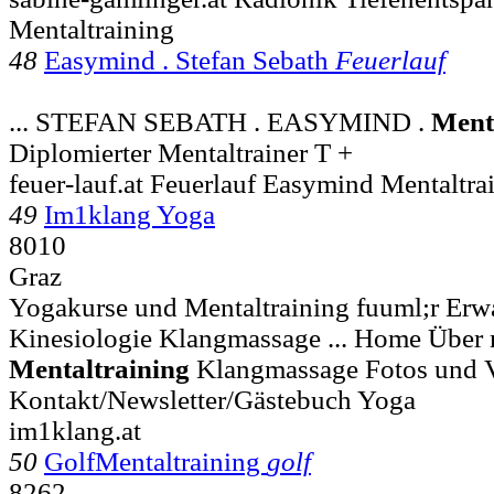
Mentaltraining
48
Easymind . Stefan Sebath
Feuerlauf
... STEFAN SEBATH . EASYMIND .
Ment
Diplomierter Mentaltrainer T +
feuer-lauf.at Feuerlauf Easymind Mentaltra
49
Im1klang Yoga
8010
Graz
Yogakurse und Mentaltraining fuuml;r Erw
Kinesiologie Klangmassage ... Home Über
Mentaltraining
Klangmassage Fotos und 
Kontakt/Newsletter/Gästebuch Yoga
im1klang.at
50
GolfMentaltraining
golf
8262