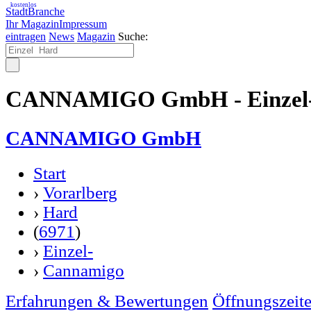
kostenlos
StadtBranche
Ihr Magazin
Impressum
eintragen
News
Magazin
Suche:
CANNAMIGO GmbH - Einzel-
CANNAMIGO GmbH
Start
›
Vorarlberg
›
Hard
(
6971
)
›
Einzel-
›
Cannamigo
Erfahrungen & Bewertungen
Öffnungszeit