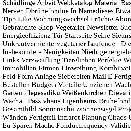
Schädlinge Arbeit Webkatalog Material Ba
Nerven Dbrühefondue In Namedieses Etwasa
Tipp Like Wohnungswechsel Früchte Abonn
Gebrauchte Shop Vegetarier Newsletter Su
Energieeffizienz Tür Startseite Seine Sieun
Unkrautvernichtervegetarier Laufenden Di
Insbesondere Neuigkeiten Niedrigenergieh
Links Verzweiflung Tierelieben Perfekte 
Immobilien Firmen Einweihung Kombinati
Feld Form Anlage Siebereiten Mail E Fertig
Bestellen Budgets Vorteile Umziehen Wach
Gartenpflegesadiku Weißenkirchen Dievari
Wachau Passivhaus Eigenheims Brühefon
Gesamtbild Sonnenschutzsonnensegel Proje
Wänden Fertigteil Infrarot Planung Chaos
Eu Sparen Mache Fonduefrequency Validie