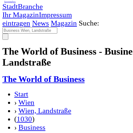
kostenlos
StadtBranche
Ihr Magazin
Impressum
eintragen
News
Magazin
Suche:
The World of Business - Busine
Landstraße
The World of Business
Start
›
Wien
›
Wien, Landstraße
(
1030
)
›
Business