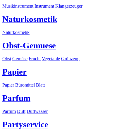
Musikinstrument
Instrument
Klangerzeuger
Naturkosmetik
Naturkosmetik
Obst-Gemuese
Obst
Gemüse
Frucht
Vegetable
Grünzeug
Papier
Papier
Büromittel
Blatt
Parfum
Parfum
Duft
Duftwasser
Partyservice