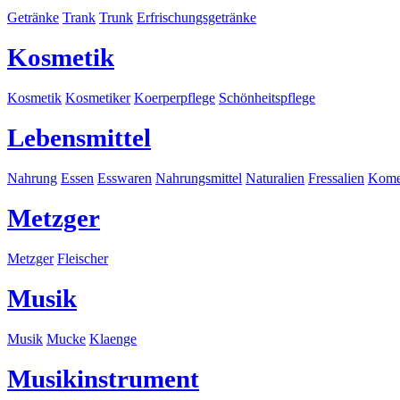
Getränke
Trank
Trunk
Erfrischungsgetränke
Kosmetik
Kosmetik
Kosmetiker
Koerperpflege
Schönheitspflege
Lebensmittel
Nahrung
Essen
Esswaren
Nahrungsmittel
Naturalien
Fressalien
Komes
Metzger
Metzger
Fleischer
Musik
Musik
Mucke
Klaenge
Musikinstrument