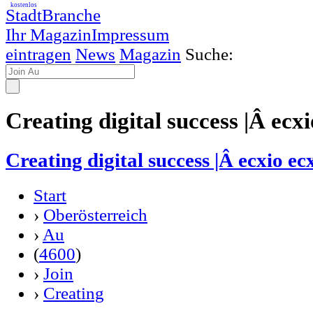
kostenlos
StadtBranche
Ihr Magazin
Impressum
eintragen
News
Magazin
Suche:
Creating digital success |Â ecxi
Creating digital success |Â ecxio e
Start
›
Oberösterreich
›
Au
(
4600
)
›
Join
›
Creating