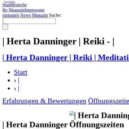
kostenlos
StadtBranche
Ihr Magazin
Impressum
eintragen
News
Magazin
Suche:
| Herta Danninger | Reiki - |
| Herta Danninger | Reiki | Meditati
Start
›
|
›
|
Erfahrungen & Bewertungen
Öffnungszeit
| Herta Danninger