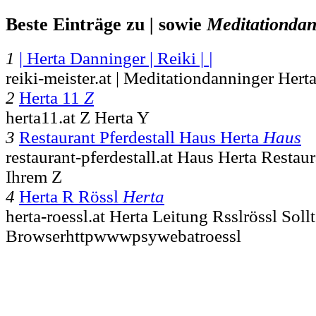
Beste Einträge zu
|
sowie
Meditationdan
1
| Herta Danninger | Reiki |
|
reiki-meister.at | Meditationdanninger Hert
2
Herta 11
Z
herta11.at Z Herta Y
3
Restaurant Pferdestall Haus Herta
Haus
restaurant-pferdestall.at Haus Herta Restau
Ihrem Z
4
Herta R Rössl
Herta
herta-roessl.at Herta Leitung Rsslrössl Soll
Browserhttpwwwpsywebatroessl